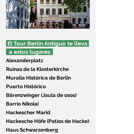
El Tour Berlín Antiguo te lleva
a estos lugares:
Alexanderplatz
Ruinas de la Klosterkirche
Muralla Histórica de Berlín
Puerto Histórico
Bärenzwinger (Jaula de osos)
Barrio Nikolai
Hackescher Markt
Hackesche Höfe (Patios de Hacke)
Haus Schwarzenberg