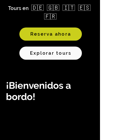
🇩🇪 🇬🇧 🇮🇹 🇪🇸
Tours en
🇫🇷
Reserva ahora
Explorar tours
¡Bienvenidos a
bordo!
Una forma extraordinaria de vivir la capital
de cerca.
Súbete a un velotaxi eléctrico y déjate
acompañar directamente a la acción.