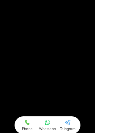
encantadores y lugares escondidos que
a menudo se escapan a los grupos de
turistas más grandes.
Experimenta la
diversidad – Muévete
con flexibilidad.
En MyVeloTour valoramos la flexibilidad.
Nuestros tours se adaptan
perfectamente a cualquier ocasión – ya
sea una agradable excursión con
amigos, un tour romántico en pareja,
una visita informativa con la familia o
una actividad especial para eventos de
empresa. Nos adaptamos a tus
Phone
Whatsapp
Telegram