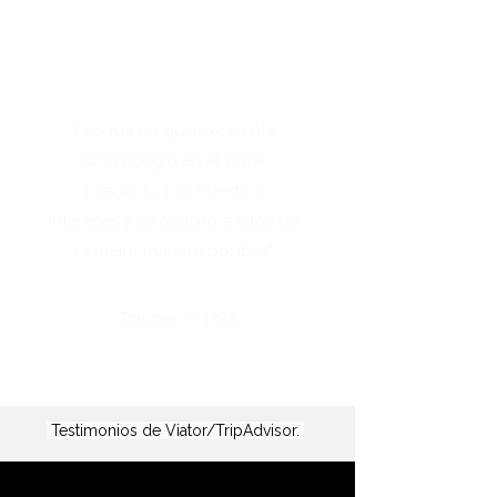
"Leo fue un guía
excelente.
Nos recogió en el hotel,
preguntó por nuestros
intereses y se adaptó a ellos de
la mejor manera posible."
Tammie_C, USA
Testimonios de Viator/TripAdvisor.