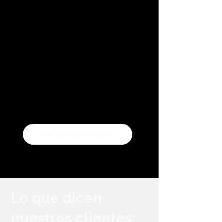
La ruta y la duración del tour son flexibles
y se adaptan completamente a tus
necesidades: desde los lugares más
famosos hasta los tesoros escondidos de
la ciudad.
Déjate inspirar por nuestras sugerencias de
tours o simplemente déjate sorprender por
tu guía en el lugar.
Más información
Lo que dicen
nuestros clientes: