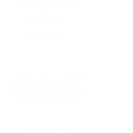
para nuestro pequeño torbellino
fue
muy emocionante."
Ulrike_W, Alemania
"¡Qué tour tan increíble con Leo, no
puedo recomendarlo lo suficiente!
Vimos cosas que nunca hubiéramos
encontrado solos,
¡gracias!"
Victoria_B, Dinamarca