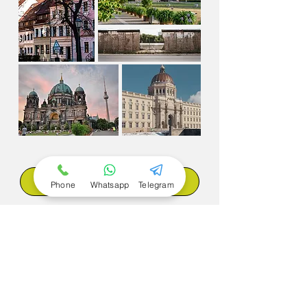
Jetzt buchen
Phone
Whatsapp
Telegram
Zurück zu den Touren